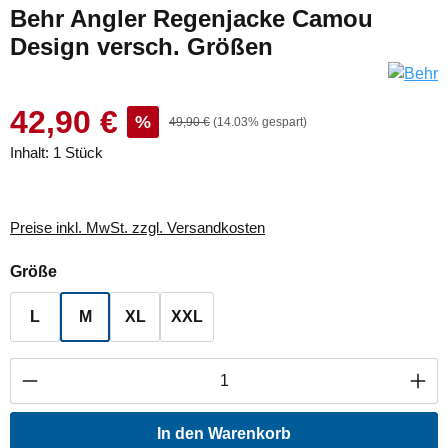
Behr Angler Regenjacke Camou
Design versch. Größen
42,90 €
%
49,90 €
(14.03% gespart)
Inhalt:
1 Stück
Preise inkl. MwSt. zzgl. Versandkosten
auswählen
Größe
L
M
XL
XXL
Produkt Anzahl: Gib den gewünschten Wert ei
In den Warenkorb