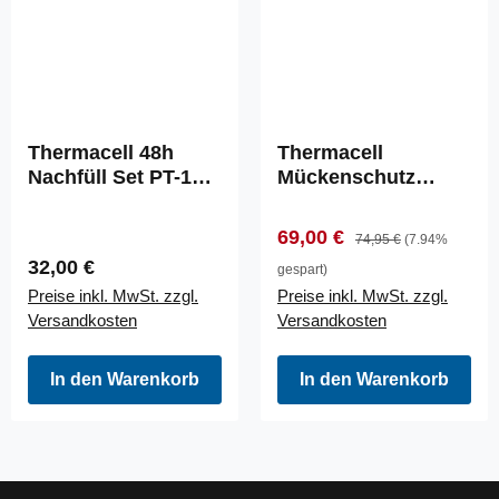
Thermacell 48h
Thermacell
Nachfüll Set PT-19
Mückenschutz
Eukalyptus
BACKPACKER +
BACKPACKER
Starter Set
Verkaufspreis:
Regulärer Preis:
69,00 €
74,95 €
(7.94%
Eucalyptus PT-19
Regulärer Preis:
32,00 €
gespart)
Preise inkl. MwSt. zzgl.
Preise inkl. MwSt. zzgl.
Versandkosten
Versandkosten
In den Warenkorb
In den Warenkorb