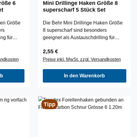
röße 6
Mini Drillinge Haken Größe 8
et
superscharf 5 Stück Set
ken Größe
Die Behr Mini Drillinge Haken Größe
ers
8 superscharf sind besonders
ng für
geeignet als Austauschdrilling für
 Angsthaken
Spinner, Wobbler oder als Angsthaken
Regulärer Preis:
2,55 €
arfe,
für Gummifische. Surperscharfe,
sandkosten
Preise inkl. MwSt. zzgl. Versandkosten
z/nickel
chemisch gehörtete schwarz/nickel
kengröße: 6
Qualität. Inhalt: 5 StückHakengröße: 8
rb
In den Warenkorb
Tipp