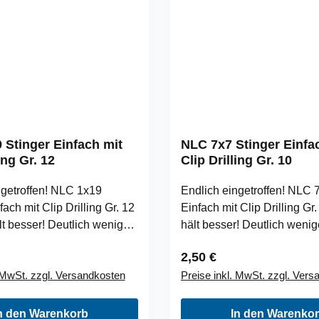
 Stinger Einfach mit
NLC 7x7 Stinger Einfa
ing Gr. 12
Clip Drilling Gr. 10
ngetroffen! NLC 1x19
Endlich eingetroffen! NLC 
fach mit Clip Drilling Gr. 12
Einfach mit Clip Drilling Gr
t besser! Deutlich weniger
hält besser! Deutlich wenig
bekommst du mit diesem
Fehlbisse bekommst du mi
 Preis:
Regulärer Preis:
2,50 €
er effektiven Stinger.
simplen, aber effektiven Sti
. MwSt. zzgl. Versandkosten
Preise inkl. MwSt. zzgl. Ver
n Einhängeclip bspw. am
Einfach den Einhängeclip 
er Vorfach befestigen und
Jigkopf oder Vorfach befes
ixieren. Dank des sehr
am Köder fixieren. Dank de
n den Warenkorb
In den Warenko