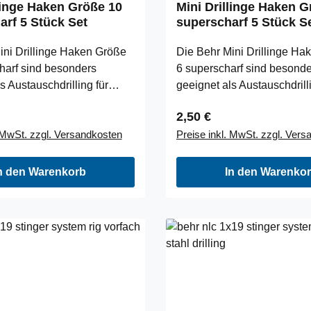
linge Haken Größe 10
Mini Drillinge Haken G
arf 5 Stück Set
superscharf 5 Stück S
ini Drillinge Haken Größe
Die Behr Mini Drillinge Ha
harf sind besonders
6 superscharf sind besond
s Austauschdrilling für
geeignet als Austauschdrilli
obbler oder als Angsthaken
Spinner, Wobbler oder als
 Preis:
Regulärer Preis:
2,50 €
ische. Surperscharfe,
für Gummifische. Surpersch
. MwSt. zzgl. Versandkosten
Preise inkl. MwSt. zzgl. Ver
ehörtete schwarz/nickel
chemisch gehörtete schwar
nhalt: 5 StückHakengröße:
Qualität. Inhalt: 5 StückHa
n den Warenkorb
In den Warenko