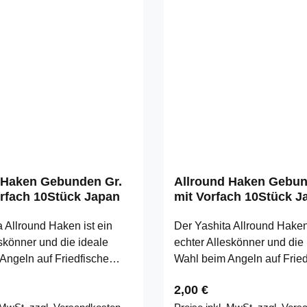
 Haken Gebunden Gr.
Allround Haken Gebun
orfach 10Stück Japan
mit Vorfach 10Stück J
 Allround Haken ist ein
Der Yashita Allround Haken 
skönner und die ideale
echter Alleskönner und die 
Angeln auf Friedfische
Wahl beim Angeln auf Fried
lichster Arten. Wir führen
unterschiedlichster Arten. W
 Preis:
Regulärer Preis:
2,00 €
iese hochwertigen Haken,
exklusiv diese hochwertig