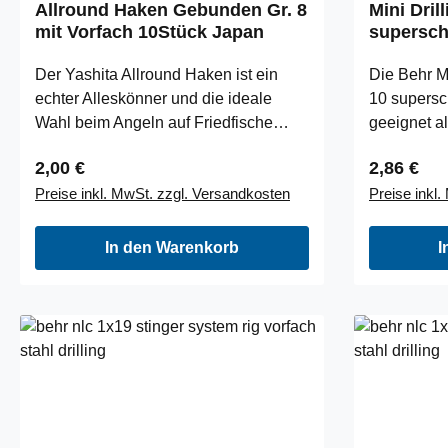
Allround Haken Gebunden Gr. 8
Mini Dril
mit Vorfach 10Stück Japan
supersch
Der Yashita Allround Haken ist ein
Die Behr M
echter Alleskönner und die ideale
10 supersc
Wahl beim Angeln auf Friedfische
geeignet al
unterschiedlichster Arten. Wir führen
Spinner, W
Regulärer Preis:
Regulärer
2,00 €
2,86 €
exklusiv diese hochwertigen Haken,
für Gummif
Preise inkl. MwSt. zzgl. Versandkosten
Preise inkl
die schon fertig gebunden im 10er Set
chemisch g
geliefert werden. Mit diesen sehr
Qualität. I
hochwertigen Haken können sie die
10
In den Warenkorb
I
unterschiedlichsten Köder
präsentieren. Vom einfachen
Maiskorn, bis zu einem Bündel
Tauwürmer. Ideal für Rotaugen,
Rotfeder, Nase, Aaland, Giebel,
Schleie, Brasse, Karpfen, etc. Größe:
8 Vorfachstärke: 0,20 mm Länge: 60
cm Inhalt: 10 Stück Modell: