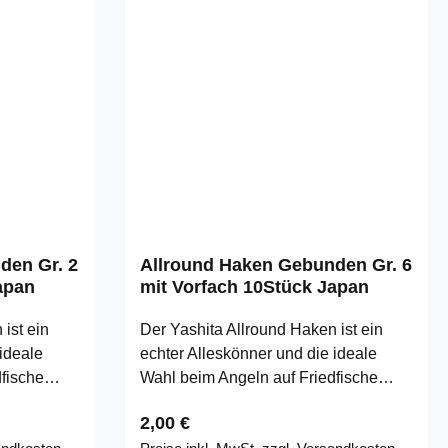
den Gr. 2
Allround Haken Gebunden Gr. 6
apan
mit Vorfach 10Stück Japan
ist ein
Der Yashita Allround Haken ist ein
ideale
echter Alleskönner und die ideale
fische
Wahl beim Angeln auf Friedfische
ir führen
unterschiedlichster Arten. Wir führen
Regulärer Preis:
2,00 €
en Haken,
exklusiv diese hochwertigen Haken,