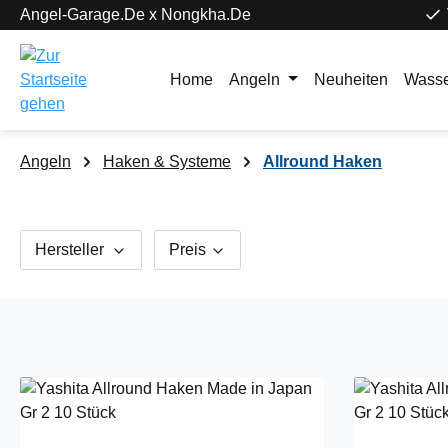
Angel-Garage.De x Nongkha.De
springen
Zur Hauptnavigation springen
Home
Angeln
Neuheiten
Wasse
Angeln
Haken & Systeme
Allround Haken
Hersteller
Preis