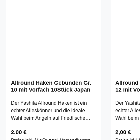
Allround Haken Gebunden Gr.
Allround
10 mit Vorfach 10Stück Japan
12 mit V
Der Yashita Allround Haken ist ein
Der Yashita
echter Alleskönner und die ideale
echter Alle
Wahl beim Angeln auf Friedfische
Wahl beim 
unterschiedlichster Arten. Wir führen
unterschied
Regulärer Preis:
Regulärer
2,00 €
2,00 €
exklusiv diese hochwertigen Haken,
exklusiv d