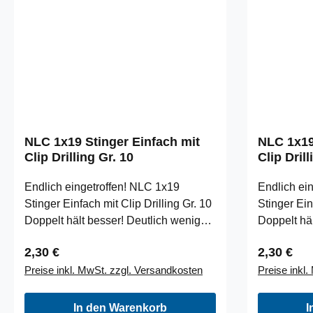
Allroundhaken spezial, doppelter
Widerhaken
NLC 1x19 Stinger Einfach mit
NLC 1x19
Clip Drilling Gr. 10
Clip Drill
Endlich eingetroffen! NLC 1x19
Endlich ei
Stinger Einfach mit Clip Drilling Gr. 10
Stinger Ein
Doppelt hält besser! Deutlich weniger
Doppelt häl
Fehlbisse bekommst du mit diesem
Fehlbisse 
Regulärer Preis:
Regulärer
2,30 €
2,30 €
simplen, aber effektiven Stinger.
simplen, ab
Preise inkl. MwSt. zzgl. Versandkosten
Preise inkl
Einfach den Einhängeclip bspw. am
Einfach de
Jigkopf oder Vorfach befestigen und
Jigkopf od
am Köder fixieren. Dank des sehr
am Köder f
In den Warenkorb
I