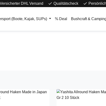
Versicherter DHL Versand
Qualitätscheck
Persönlic
rsport (Boote, Kajak, SUPs)
% Deal
Bushcraft & Campin