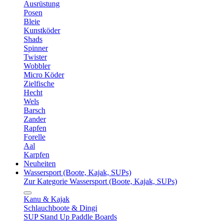
Ausrüstung
Posen
Bleie
Kunstköder
Shads
Spinner
Twister
Wobbler
Micro Köder
Zielfische
Hecht
Wels
Barsch
Zander
Rapfen
Forelle
Aal
Karpfen
Neuheiten
Wassersport (Boote, Kajak, SUPs)
Zur Kategorie Wassersport (Boote, Kajak, SUPs)
Kanu & Kajak
Schlauchboote & Dingi
SUP Stand Up Paddle Boards