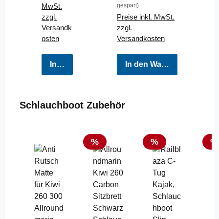
MwSt.
gespart)
zzgl.
Preise inkl. MwSt.
Versandk
zzgl.
osten
Versandkosten
In den Warenkorb
In den Warenkorb
Produktgalerie überspringen
Schlauchboot Zubehör
Rabatt
Rabatt
Ra
%
%
%