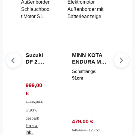
Suzuki
MINN KOTA
DF 2.5
ENDURA MAX
Außen
55
Schaftlänge:
border
Elektromotor
91cm
Schlau
Außenborder
Verkaufspreis:
999,00
chboot
mit
Regulärer Preis:
€
Motor
Batterieanzeig
S L
e
1.085,00 €
(7.93%
gespart)
Verkaufspreis:
Regulärer Preis:
479,00 €
Preise
549,00 €
(12.75%
inkl.