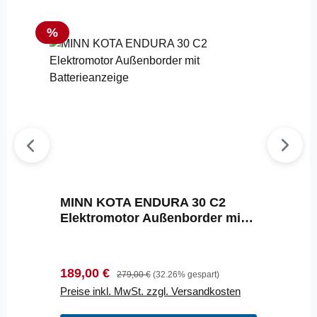
Rabatt
%
MINN KOTA ENDURA 30 C2
Elektromotor Außenborder mit
Batterieanzeige
Verkaufspreis:
Regulärer Preis:
189,00 €
279,00 €
(32.26% gespart)
Preise inkl. MwSt. zzgl. Versandkosten