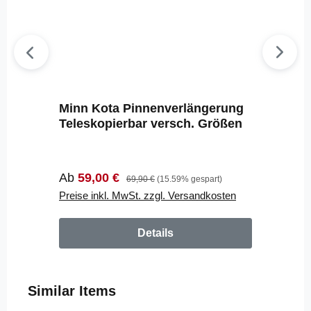
Minn Kota Pinnenverlängerung
Teleskopierbar versch. Größen
Verkaufspreis:
Regulärer Preis:
Ab
59,00 €
69,90 €
(15.59% gespart)
Preise inkl. MwSt. zzgl. Versandkosten
Details
Produktgalerie überspringen
Similar Items