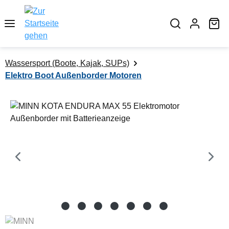
alt springen
Wa
Wassersport (Boote, Kajak, SUPs)
Elektro Boot Außenborder Motoren
Bildergalerie überspringen