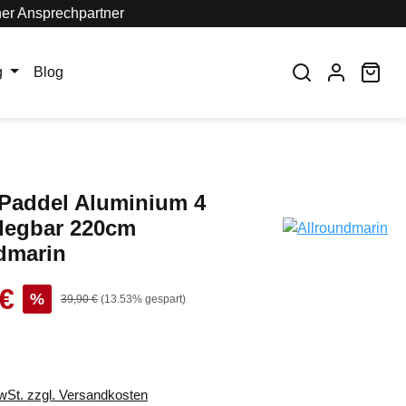
her Ansprechpartner
War
g
Blog
Paddel Aluminium 4
rlegbar 220cm
dmarin
 €
%
39,90 €
(13.53% gespart)
k
MwSt. zzgl. Versandkosten