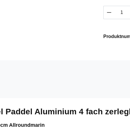
Produkt 
Produktnu
l Paddel Aluminium 4 fach zerle
0cm Allroundmarin