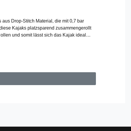
aus Drop-Stitch Material, die mit 0,7 bar
 diese Kajaks platzsparend zusammengerollt
llen und somit lässt sich das Kajak ideal
urset- abnehmbare Finne- Luftpumpe inkl.
ellbar von Einfachhubpumpe auf
Bordwand Höhe/Stärke: 25/10cmGewicht ohne
T im Lieferumfang