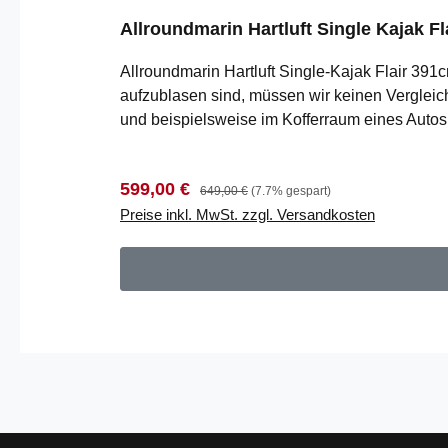
Allroundmarin Hartluft Single Kajak Fl
Allroundmarin Hartluft Single-Kajak Flair 391c
aufzublasen sind, müssen wir keinen Verglei
und beispielsweise im Kofferraum eines Autos 
transportieren. Perfekt für den spontanen Pad
Manometer*- 1 Sitz mit Sockel, Gurte und Ka
Verkaufspreis:
Regulärer Preis:
599,00 €
DoppelhubpumpeAlgelmeine Infos:Kajak: Auf
649,00 €
(7.7% gespart)
Preise inkl. MwSt. zzgl. Versandkosten
Sitz: 15kgLuftkammern: 2+1Max. Anzahl Pers