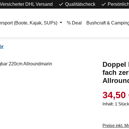
Versicherter DHL Versand
Qualitätscheck
Persönlic
rsport (Boote, Kajak, SUPs)
% Deal
Bushcraft & Campin
ör
Doppel 
fach ze
Allroun
34,50
Inhalt:
1 Stüc
Preise inkl. 