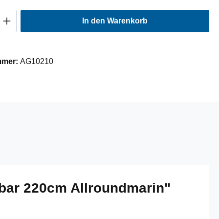
Anzahl: Gib den gewünschten Wert ein oder
In den Warenkorb
mmer:
AG10210
gbar 220cm Allroundmarin"