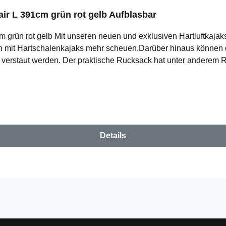
air L 391cm grün rot gelb Aufblasbar
m grün rot gelb Mit unseren neuen und exklusiven Hartluftkajaks 
ch mit Hartschalenkajaks mehr scheuen.Darüber hinaus können
verstaut werden. Der praktische Rucksack hat unter anderem Ro
delausflugIm Lieferumfang inklusive:- Transporttasche- Reparat
rabiner- Sitzsockel (auch als Schwimmkissen verwendbar)*umst
blasbarModell "Flair"Gesamtlänge: 391cmGesamtbreite: 71cm
onen: 1Tragkraft: 160 kgMax. Druck in bar: 0,70 PADDEL NICH
Details