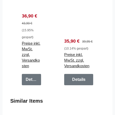
Allround
Allroundmari
marin
n Wasserski
100N
Kajak SUP
Verkaufspreis:
Regulärer Preis:
36,90 €
Baby
schwarz
Kinder
43,90 €
5-30 kg
(15.95%
gespart)
Verkaufspreis:
Regulärer Preis:
35,90 €
39,95 €
Preise inkl.
MwSt.
(10.14% gespart)
zzgl.
Preise inkl.
Versandko
MwSt. zzgl.
sten
Versandkosten
Details
Details
Produktgalerie überspringen
Similar Items