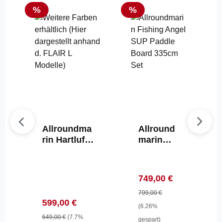
Rabatt
Rabatt
%
%
Allroundma
Allround
rin Hartluft
marin
Single
Fishing
Kajak Flair
Angel
L 391cm
SUP
Verkaufspreis:
Regulärer Preis:
749,00 €
grün rot
Paddle
gelb
Board
799,00 €
Verkaufspreis:
Regulärer Preis:
599,00 €
Aufblasbar
335cm
(6.26%
Set
649,00 €
(7.7%
gespart)