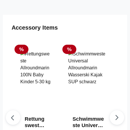
Produktgalerie überspringen
Accessory Items
Rabatt
Rabatt
%
%
Rettung
Schwimmwe
sweste
ste Universal