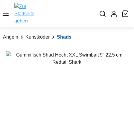
alt springen
Wa
Angeln
Kunstköder
Shads
Bildergalerie überspringen