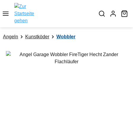
alt springen
Wa
Angeln
Kunstköder
Wobbler
Bildergalerie überspringen