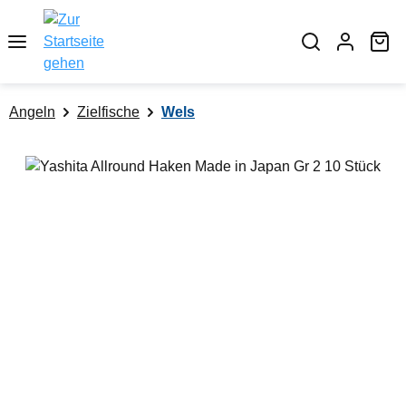
alt springen
Wa
Angeln
Zielfische
Wels
Bildergalerie überspringen