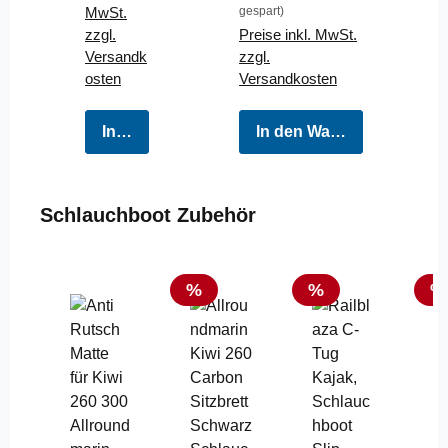
MwSt.
gespart)
zzgl.
Preise inkl. MwSt.
Versandk
zzgl.
osten
Versandkosten
In den Warenkorb
In den Warenkorb
Produktgalerie überspringen
Schlauchboot Zubehör
Rabatt
Rabatt
Ra
%
%
%