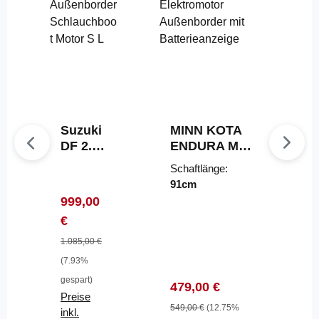
Suzuki
MINN KOTA
DF 2.5
ENDURA MAX
Außen
55
Schaftlänge:
border
Elektromotor
91cm
Schlau
Außenborder
Verkaufspreis:
999,00
chboot
mit
Regulärer Preis:
€
Motor
Batterieanzeig
S L
e
1.085,00 €
(7.93%
gespart)
Verkaufspreis:
Regulärer Preis:
479,00 €
Preise
549,00 €
(12.75%
inkl.