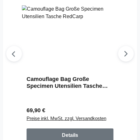
Camouflage Bag Große
Specimen Utensilien Tasche
RedCarp
Regulärer Preis:
69,90 €
Preise inkl. MwSt. zzgl. Versandkosten
Details