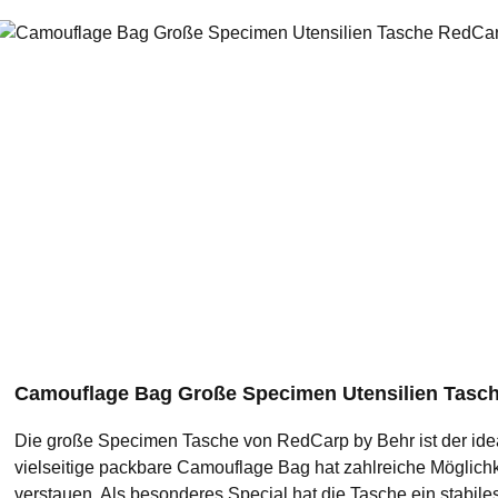
Camouflage Bag Große Specimen Utensilien Tasc
Die große Specimen Tasche von RedCarp by Behr ist der ideal
vielseitige packbare Camouflage Bag hat zahlreiche Möglichk
verstauen. Als besonderes Special hat die Tasche ein stabile