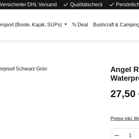
Versicherter DHL Versand
Qualitätscheck
Persönlic
rsport (Boote, Kajak, SUPs)
% Deal
Bushcraft & Campin
Angel R
Waterpr
27,50
Preise inkl. 
Produkt 