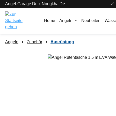
Angel-Garage.De x Nongkha.De
springen
Zur Hauptnavigation springen
Home
Angeln
Neuheiten
Wasse
Angeln
Zubehör
Ausrüstung
Bildergalerie überspringen