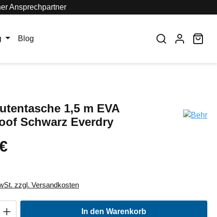
her Ansprechpartner
War
g
Blog
utentasche 1,5 m EVA
oof Schwarz Everdry
 €
MwSt. zzgl. Versandkosten
Anzahl: Gib den gewünschten Wert ein oder
In den Warenkorb