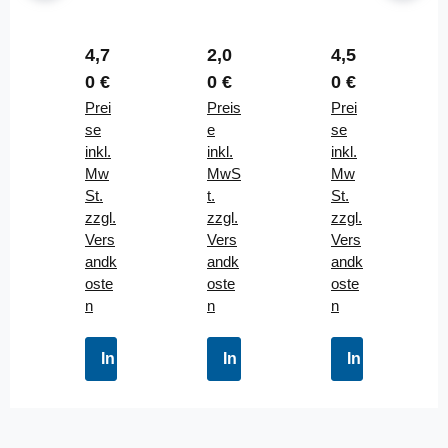
For
len
For
elle
Sta
elle
Regulärer Preis:
Regulärer Preis:
Regulärer Prei
4,7
2,0
4,5
3er
nda
3er
0 €
0 €
0 €
Set
rd
Set
3-
Prei
Mix
Preis
2-
Prei
5g
se
20
e
4g
se
inkl.
Stü
inkl.
inkl.
Mw
ck
MwS
Mw
St.
Sor
t.
St.
zzgl.
tiert
zzgl.
zzgl.
Vers
Vers
Vers
andk
andk
andk
oste
oste
oste
n
n
n
In den Warenkorb
In den Warenkorb
In den Waren