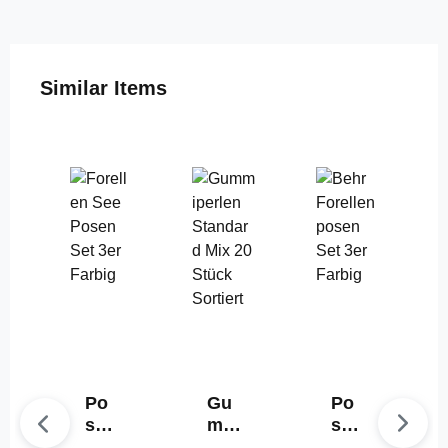
Produktgalerie überspringen
Similar Items
Po
Gu
Po
sen
mm
sen
Set
iper
Set