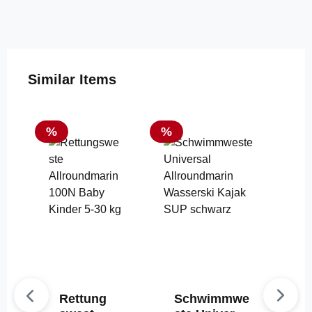
Produktgalerie überspringen
Similar Items
Rabatt
Rabatt
%
%
Rettung
Schwimmwe