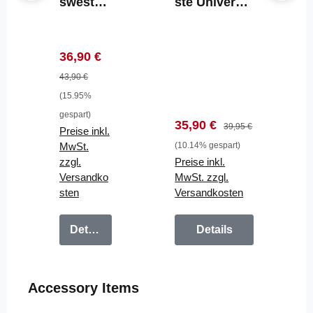
sweste
ste Universal
Allround
Allroundmari
marin
n Wasserski
100N
Kajak SUP
Verkaufspreis:
Regulärer Preis:
36,90 €
Baby
schwarz
Kinder
43,90 €
5-30 kg
(15.95%
gespart)
Verkaufspreis:
Regulärer Preis:
35,90 €
39,95 €
Preise inkl.
MwSt.
(10.14% gespart)
zzgl.
Preise inkl.
Versandko
MwSt. zzgl.
sten
Versandkosten
Details
Details
Produktgalerie überspringen
Accessory Items